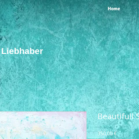
Home
r Liebhaber
Beautifull 
Preis
350,00 €