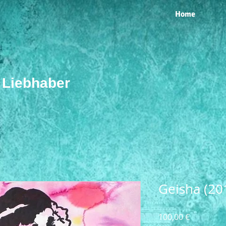
Home
r Liebhaber
Geisha (20
Preis
100,00 €