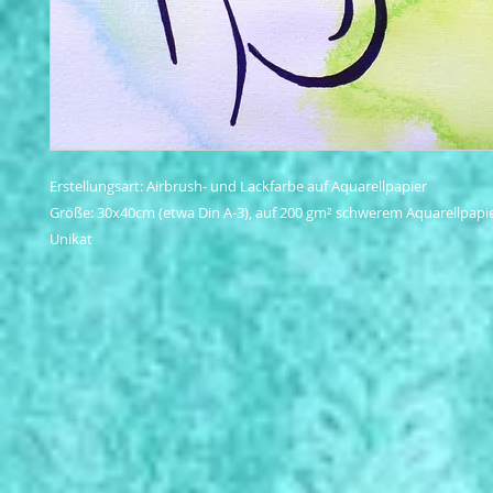
Erstellungsart: Airbrush- und Lackfarbe auf Aquarellpapier

Größe: 30x40cm (etwa Din A-3), auf 200 gm² schwerem Aquarellpapier
Unikat

Das Bild ist handsigniert.